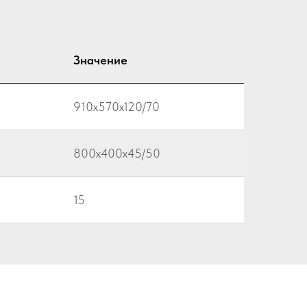
Значение
910х570х120/70
800х400х45/50
15