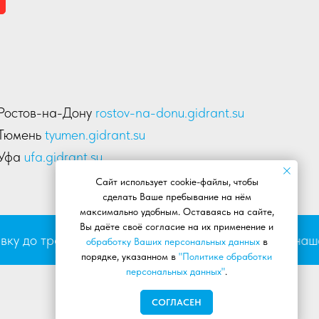
Ростов-на-Дону
rostov-na-donu.gidrant.su
Тюмень
tyumen.gidrant.su
Уфа
ufa.gidrant.su
Сайт использует cookie-файлы, чтобы
сделать Ваше пребывание на нём
максимально удобным. Оставаясь на сайте,
Вы даёте своё согласие на их применение и
 до транспортной компании автотранспортом нашего
обработку Ваших персональных данных
в
порядке, указанном в
"Политике обработки
персональных данных"
.
Разработка сайта:
artProduct
СОГЛАСЕН